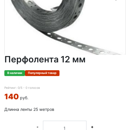
Перфолента 12 мм
В наличии
Популярный товар
Рейтинг:
0
/5 -
0
голосов
140
руб.
Длинна ленты 25 метров
-
+