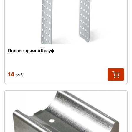
Подвес прямой Кнауф
14
руб.