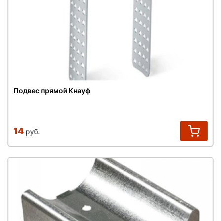
Подвес прямой Кнауф
14
руб.