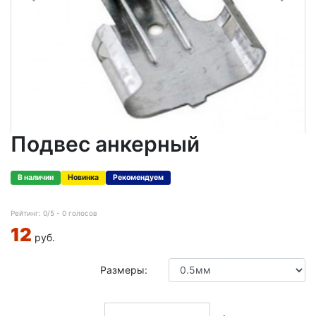
Подвес анкерный
В наличии
Новинка
Рекомендуем
Рейтинг:
0
/5 -
0
голосов
12
руб.
Размеры: